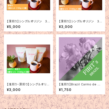
【深煎り】シングルオリジン 3
【深煎り】シングルオリジン 3
種セット（180g×3種）
種セット（100g×3種）
¥5,000
¥3,000
【浅煎り・深煎り】シングルオリジ
【浅煎り】Brazil Carmo de Mi
ン 3種セット（100g×3種）
nas Bourbon Amarelo Natu
¥3,000
¥1,750
ral（ブラジル カルモデミナス ブ
ルボンアマレロ ナチュラル）150
g