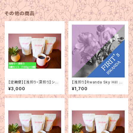
その他の商品
【定期便】【浅煎り・深煎り】シン
【浅煎り】Rwanda Sky Hill Co
グルオリジン 3種セット（100g
proca Washed（ルワンダ スカ
¥3,000
¥1,700
×3種）
イヒル コプロカ ウォッシュド）15
0g