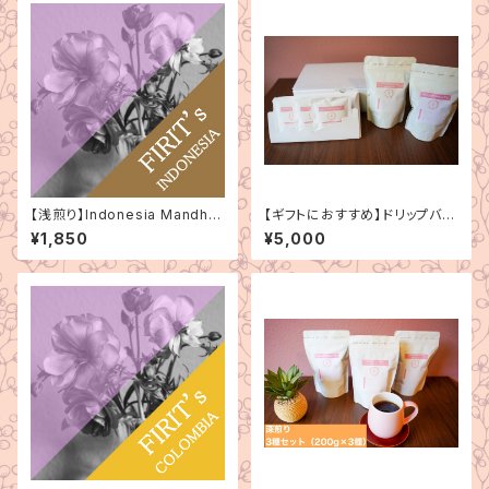
【浅煎り】Indonesia Mandhel
【ギフトにおすすめ】ドリップバッ
ing Bintang Lima（インドネシ
ク3種＋シングルオリジンコーヒ
¥1,850
¥5,000
ア マンデリン ビンタンリマ）150
ー200g×2種（5000円分）
g