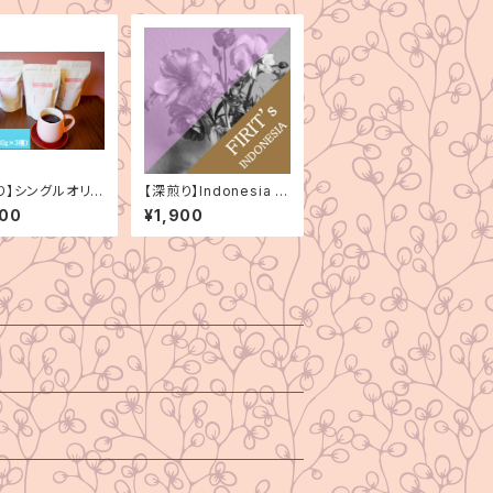
り】シングルオリジ
【深煎り】Indonesia M
種セット（180g×
andheling Bintang L
000
¥1,900
ima（インドネシア マン
デリン ビンタンリマ）15
0g