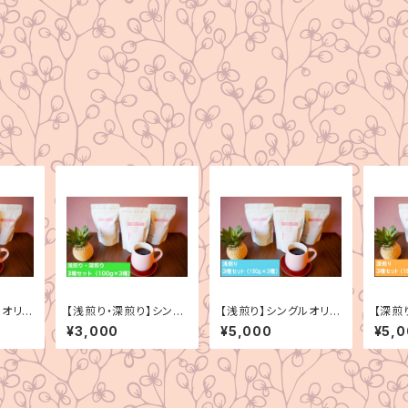
ルオリジ
【浅煎り・深煎り】シング
【浅煎り】シングルオリジ
【深煎
00g×
ルオリジン 3種セット
ン 3種セット（180g×
ン 3
¥3,000
¥5,000
¥5,
（100g×3種）
3種）
3種）