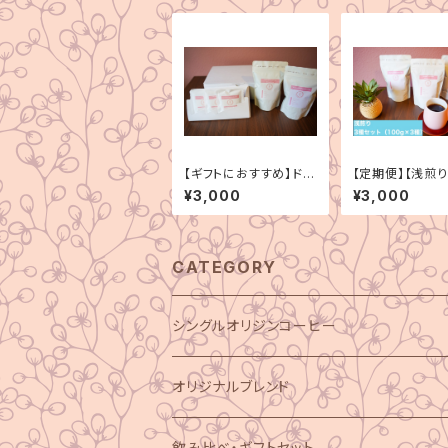
【ギフトにおすすめ】ドリ
【定期便】【浅煎り
ップバック3種＋シング
グルオリジン 3
¥3,000
¥3,000
ルオリジンコーヒー100
ト（100g×3種）
g×2種（3000円分）
CATEGORY
シングルオリジンコーヒー
オリジナルブレンド
飲み比べ・ギフトセット