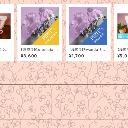
】シン
【浅煎り】Colombia El
【浅煎り】Rwanda Sky
【浅煎
種セッ
Paraiso Double Ana
Hill Coproca Washe
ン 3
¥3,600
¥1,700
¥5,
erobic Litchi（コロン
d（ルワンダ スカイヒル
3種）
ビア エルパライソ ダ
コプロカ ウォッシュド）1
ブルアナエロビック ラ
50g
イチ）150g