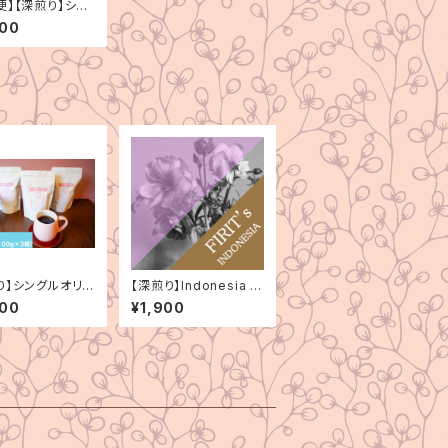
便】【深煎り】シン
リジン 3種セッ
000
0g×3種）
り】シングルオリジ
【深煎り】Indonesia M
種セット（100g×
andheling Bintang L
000
¥1,900
ima（インドネシア マン
デリン ビンタンリマ）15
0g