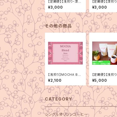
【定期便】【浅煎り・深煎
【定期便】【深煎り
り】シングルオリジン
グルオリジン 3
¥3,000
¥3,000
3種セット（100g×3種）
ト（100g×3種）
その他の商品
【浅煎り】MOCHA BLE
【定期便】【浅煎
ND（モカブレンド）150
り】シングルオ
¥2,100
¥5,000
g
3種セット（200g
CATEGORY
シングルオリジンコーヒー