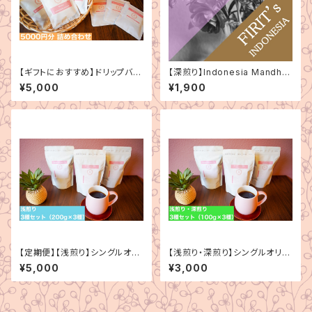
【ギフトにおすすめ】ドリップバッ
【深煎り】Indonesia Mandhel
ク詰め合わせ（5000円分）
ing Bintang Lima（インドネシ
¥5,000
¥1,900
ア マンデリン ビンタンリマ）150
g
【定期便】【浅煎り】シングルオリ
【浅煎り・深煎り】シングルオリジ
ジン 3種セット（200g×3種）
ン 3種セット（100g×3種）
¥5,000
¥3,000