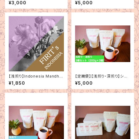
種セット（100g×3種）
ジン 3種セット（200g×3種）
¥3,000
¥5,000
【浅煎り】Indonesia Mandhel
【定期便】【浅煎り・深煎り】シン
ing Bintang Lima（インドネシ
グルオリジン 3種セット（200g
¥1,850
¥5,000
ア マンデリン ビンタンリマ）150
×3種）
g